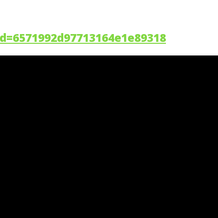
tId=6571992d97713164e1e89318