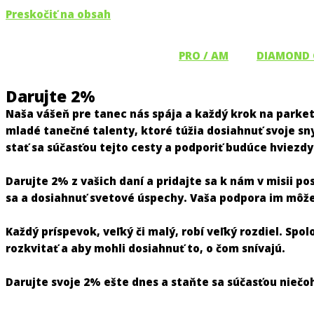
Preskočiť na obsah
PRO / AM
DIAMOND
Darujte 2%
Naša vášeň pre tanec nás spája a každý krok na parkete
mladé tanečné talenty, ktoré túžia dosiahnuť svoje sn
stať sa súčasťou tejto cesty a podporiť budúce hviezdy
Darujte 2% z vašich daní a pridajte sa k nám v misii po
sa a dosiahnuť svetové úspechy. Vaša podpora im môže
Každý príspevok, veľký či malý, robí veľký rozdiel. S
rozkvitať a aby mohli dosiahnuť to, o čom snívajú.
Darujte svoje 2% ešte dnes a staňte sa súčasťou nieč