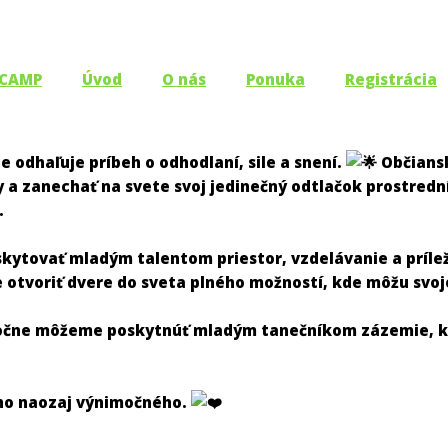
 CAMP
Úvod
O nás
Ponuka
Registrácia
 odhaľuje príbeh o odhodlaní, sile a snení.
Občiansk
y a zanechať na svete svoj jedinečný odtlačok prostred
.
skytovať mladým talentom priestor, vzdelávanie a príleži
 otvoriť dvere do sveta plného možností, kde môžu svoj
poločne môžeme poskytnúť mladým tanečníkom zázemie, kt
oho naozaj výnimočného.