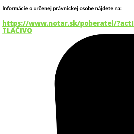
Informácie o určenej právnickej osobe nájdete na:
https://www.notar.sk/poberatel/?ac
TLAČIVO