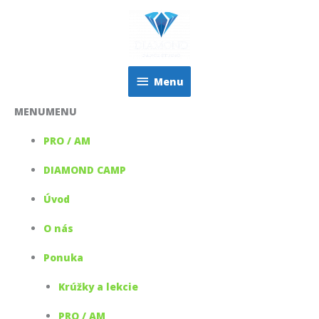
Preskočiť
Menu
na
obsah
Menu
MENU
MENU
PRO / AM
DIAMOND CAMP
Úvod
O nás
Ponuka
Krúžky a lekcie
PRO / AM