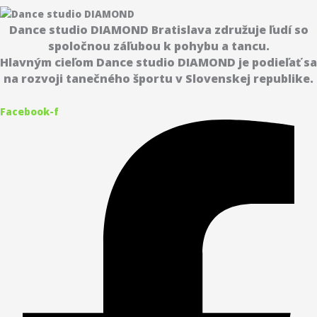
Dance studio DIAMOND Bratislava združuje ľudí so
spoločnou záľubou k pohybu a tancu.
Hlavným cieľom Dance studio DIAMOND je podieľať sa
na rozvoji tanečného športu v Slovenskej republike.
Facebook-f