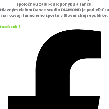
spoločnou záľubou k pohybu a tancu.
Hlavným cieľom Dance studio DIAMOND je podieľať sa
na rozvoji tanečného športu v Slovenskej republike.
Facebook-f